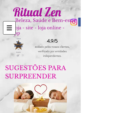
Ritual Zen
Beleza, Saúde e Bem-estar
Loja - site - loja online -
app
4.9/5
avaliado pelos nossos clientes,
verificado por entidades
independentes.
SUGESTÕES PARA
SURPREENDER