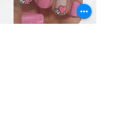
Prepare as suas mãos
Seja uma manicure normal,
Verniz de Gel ou Unhas de Gel,
umas mãos bonitas parecem
sempre bem!
Mais informações ou
marcações ligue
232882235
/