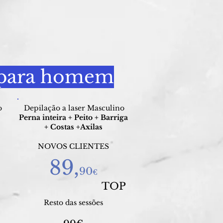
r para homem
o
Depilação a laser Masculino
Perna inteira + Peito + Barriga
+ Costas +Axilas
NOVOS CLIENTES
89,
90
€
TOP
Resto das sessões