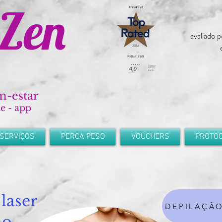
 Zen
avaliado p
-estar
ne - app
 SERVIÇOS
PERCA PESO
VOUCHERS
PROTO
laser
DEPILAÇÃO
no