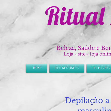
Ritual
Beleza, Saúde e Bem
Loja - site - loja onli
HOME
QUEM SOMOS
TODOS OS
Depilação a 
masculi