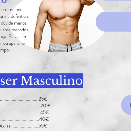
a é o melhor
orma definitiva.
 dúvida menos
utros métodos
inça. Para além
r ou aparar o
empo.
aser Masculino
..........................25€
................................20 €
............................45€
...............................40€
s........................55€