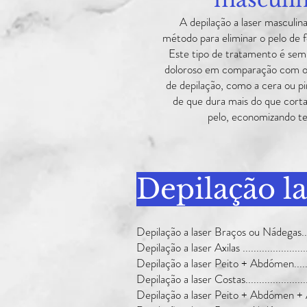
A depilação a laser masculin
método para eliminar o pelo de f
Este tipo de tratamento é sem
doloroso em comparação com o
de depilação, como a cera ou p
de que dura mais do que corta
pelo, economizando t
Depilação l
Depilação a laser Braços ou Nádegas.........
Depilação a laser Axilas ..........................
Depilação a laser Peito + Abdómen...........
Depilação a laser Costas.........................
Depilação a laser Peito + Abdómen + Axila